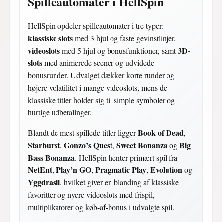
Spilleautomater i HellSpin
HellSpin opdeler spilleautomater i tre typer:
klassiske slots
med 3 hjul og faste gevinstlinjer,
videoslots
3D-
med 5 hjul og bonusfunktioner, samt
slots
med animerede scener og udvidede
bonusrunder. Udvalget dækker korte runder og
højere volatilitet i mange videoslots, mens de
klassiske titler holder sig til simple symboler og
hurtige udbetalinger.
Book of Dead
Blandt de mest spillede titler ligger
,
Starburst
Gonzo’s Quest
Sweet Bonanza
Big
,
,
og
Bass Bonanza
. HellSpin henter primært spil fra
NetEnt
Play’n GO
Pragmatic Play
Evolution
,
,
,
og
Yggdrasil
, hvilket giver en blanding af klassiske
favoritter og nyere videoslots med frispil,
multiplikatorer og køb-af-bonus i udvalgte spil.