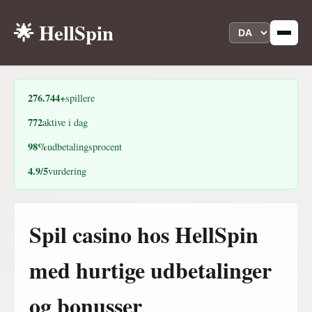
🌟 HellSpin
276.744+
spillere
772
aktive i dag
98%
udbetalingsprocent
4.9/5
vurdering
Spil casino hos HellSpin
med hurtige udbetalinger
og bonusser