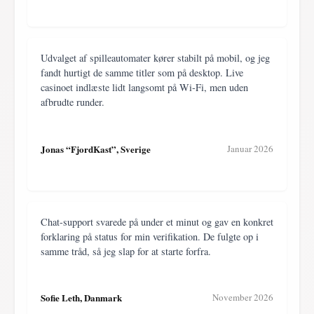
Udvalget af spilleautomater kører stabilt på mobil, og jeg
fandt hurtigt de samme titler som på desktop. Live
casinoet indlæste lidt langsomt på Wi‑Fi, men uden
afbrudte runder.
Jonas “FjordKast”, Sverige
Januar 2026
Chat-support svarede på under et minut og gav en konkret
forklaring på status for min verifikation. De fulgte op i
samme tråd, så jeg slap for at starte forfra.
Sofie Leth, Danmark
November 2026