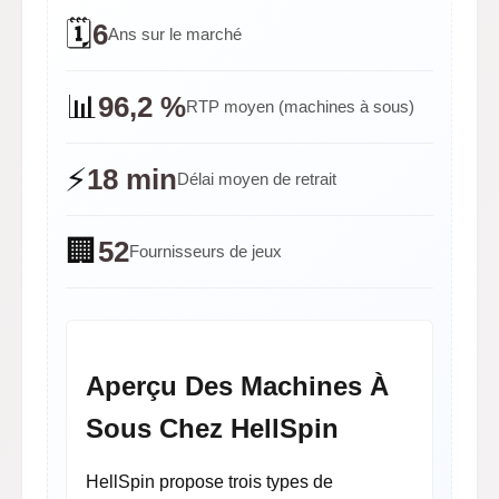
🗓️
6
Ans sur le marché
📊
96,2 %
RTP moyen (machines à sous)
⚡
18 min
Délai moyen de retrait
🏢
52
Fournisseurs de jeux
Aperçu Des Machines À
Sous Chez HellSpin
HellSpin propose trois types de