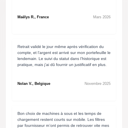
Maëlys R., France
Mars 2026
Retrait validé le jour même après vérification du
compte, et l’argent est arrivé sur mon portefeuille le
lendemain. Le suivi du statut dans l’historique est
pratique, mais j’ai dû fournir un justificatif en plus.
Nolan V., Belgique
Novembre 2025
Bon choix de machines à sous et les temps de
chargement restent courts sur mobile. Les filtres
par fournisseur m’ont permis de retrouver vite mes