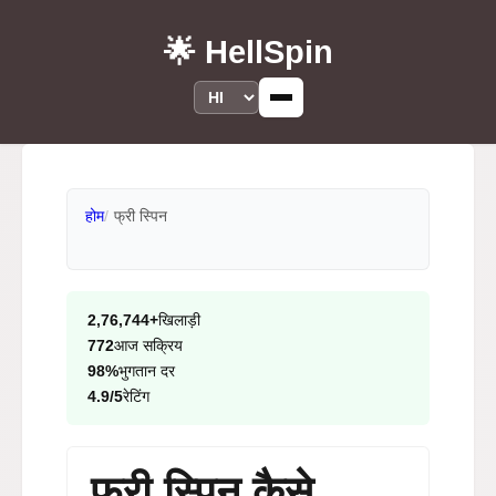
🌟 HellSpin
होम
फ्री स्पिन
2,76,744+
खिलाड़ी
772
आज सक्रिय
98%
भुगतान दर
4.9/5
रेटिंग
फ्री स्पिन कैसे