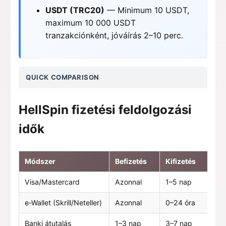
USDT (TRC20)
— Minimum 10 USDT,
maximum 10 000 USDT
tranzakciónként, jóváírás 2–10 perc.
QUICK COMPARISON
HellSpin fizetési feldolgozási
idők
Módszer
Befizetés
Kifizetés
Visa/Mastercard
Azonnal
1–5 nap
e-Wallet (Skrill/Neteller)
Azonnal
0–24 óra
Banki átutalás
1–3 nap
3–7 nap