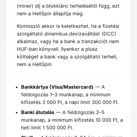
(miner) díj a blokklánc terhelésétől függ, ezt
nem a HellSpin állapítja meg.
Komisszió akkor is keletkezhet, ha a fizetési
szolgáltató dinamikus devizaváltást (DCC)
alkalmaz, vagy ha a bank a tranzakciót nem
HUF-ban könyveli. Ilyenkor a plusz
költséget a bank vagy a szolgáltató terheli,
nem a HellSpin.
Bankkártya (Visa/Mastercard)
— A
feldolgozás 1–3 munkanap, a minimum
kifizetés 3 000 Ft, a napi limit 300 000 Ft.
Banki átutalás
— A feldolgozás 2–5
munkanap, a minimum kifizetés 10 000 Ft, a
heti limit 1 500 000 Ft.