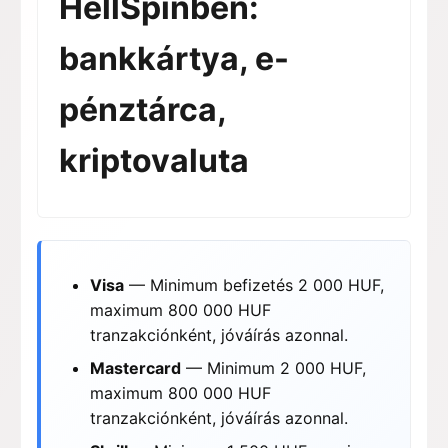
HellSpinben:
bankkártya, e-
pénztárca,
kriptovaluta
Visa
— Minimum befizetés 2 000 HUF,
maximum 800 000 HUF
tranzakciónként, jóváírás azonnal.
Mastercard
— Minimum 2 000 HUF,
maximum 800 000 HUF
tranzakciónként, jóváírás azonnal.