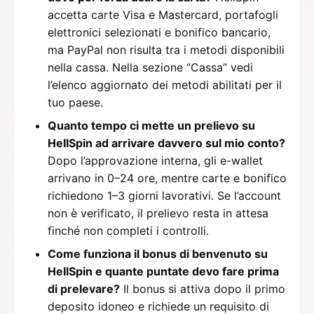
accetta carte Visa e Mastercard, portafogli
elettronici selezionati e bonifico bancario,
ma PayPal non risulta tra i metodi disponibili
nella cassa. Nella sezione “Cassa” vedi
l’elenco aggiornato dei metodi abilitati per il
tuo paese.
Quanto tempo ci mette un prelievo su
HellSpin ad arrivare davvero sul mio conto?
Dopo l’approvazione interna, gli e-wallet
arrivano in 0–24 ore, mentre carte e bonifico
richiedono 1–3 giorni lavorativi. Se l’account
non è verificato, il prelievo resta in attesa
finché non completi i controlli.
Come funziona il bonus di benvenuto su
HellSpin e quante puntate devo fare prima
di prelevare?
Il bonus si attiva dopo il primo
deposito idoneo e richiede un requisito di