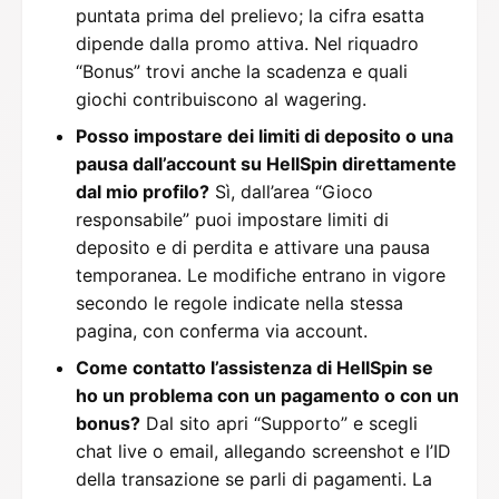
puntata prima del prelievo; la cifra esatta
dipende dalla promo attiva. Nel riquadro
“Bonus” trovi anche la scadenza e quali
giochi contribuiscono al wagering.
Posso impostare dei limiti di deposito o una
pausa dall’account su HellSpin direttamente
dal mio profilo?
Sì, dall’area “Gioco
responsabile” puoi impostare limiti di
deposito e di perdita e attivare una pausa
temporanea. Le modifiche entrano in vigore
secondo le regole indicate nella stessa
pagina, con conferma via account.
Come contatto l’assistenza di HellSpin se
ho un problema con un pagamento o con un
bonus?
Dal sito apri “Supporto” e scegli
chat live o email, allegando screenshot e l’ID
della transazione se parli di pagamenti. La