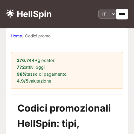
🌟 HellSpin
Home
Codici promo
276.744+
giocatori
772
attivi oggi
98%
tasso di pagamento
4.9/5
valutazione
Codici promozionali
HellSpin: tipi,