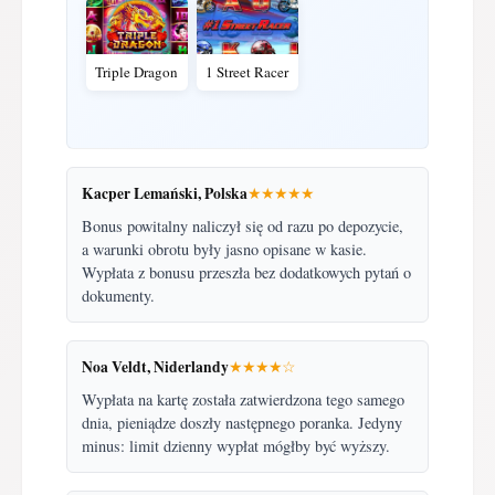
Triple Dragon
1 Street Racer
Kacper Lemański, Polska
★★★★★
Bonus powitalny naliczył się od razu po depozycie,
a warunki obrotu były jasno opisane w kasie.
Wypłata z bonusu przeszła bez dodatkowych pytań o
dokumenty.
Noa Veldt, Niderlandy
★★★★☆
Wypłata na kartę została zatwierdzona tego samego
dnia, pieniądze doszły następnego poranka. Jedyny
minus: limit dzienny wypłat mógłby być wyższy.