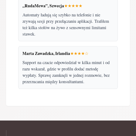
„RudaMewa”, Szwecja
★★★★★
Automaty ładują się szybko na telefonie i nie
zrywają sesji przy przełączaniu aplikacji. Trafiłem
też kilka stołów na żywo z sensownymi limitami
stawek.
Marta Zawadzka, Irlandia
★★★★☆
Support na czacie odpowiedział w kilka minut i od
razu wskazał, gdzie w profilu dodać metodę
wypłaty. Sprawę zamknęli w jednej rozmowie, bez
przerzucania między konsultantami.