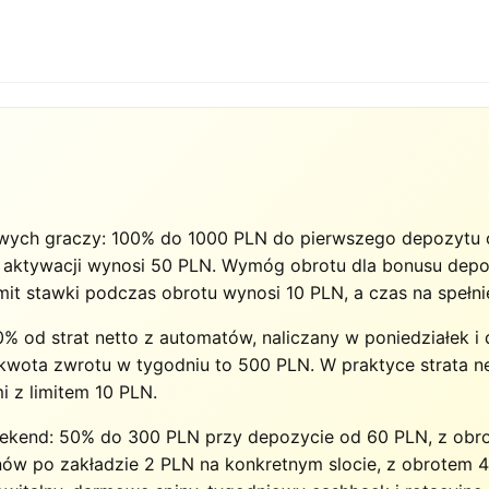
nowych graczy: 100% do 1000 PLN do pierwszego depozytu
o aktywacji wynosi 50 PLN. Wymóg obrotu dla bonusu depo
t stawki podczas obrotu wynosi 10 PLN, a czas na spełni
 od strat netto z automatów, naliczany w poniedziałek i
wota zwrotu w tygodniu to 500 PLN. W praktyce strata n
 z limitem 10 PLN.
ekend: 50% do 300 PLN przy depozycie od 60 PLN, z obrot
nów po zakładzie 2 PLN na konkretnym slocie, z obrotem 4