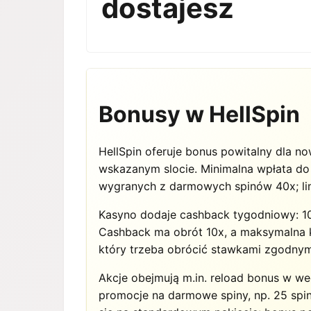
dostajesz
Bonusy w HellSpin
HellSpin oferuje bonus powitalny dla 
wskazanym slocie. Minimalna wpłata d
wygranych z darmowych spinów 40x; limi
Kasyno dodaje cashback tygodniowy: 10%
Cashback ma obrót 10x, a maksymalna k
który trzeba obrócić stawkami zgodnymi
Akcje obejmują m.in. reload bonus w we
promocje na darmowe spiny, np. 25 spi