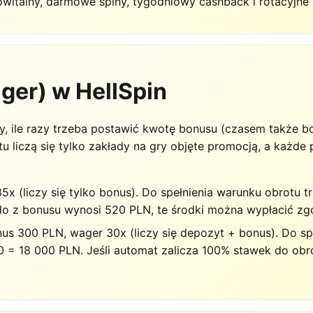
owitalny, darmowe spiny, tygodniowy cashback i rotacyjn
ger) w HellSpin
y, ile razy trzeba postawić kwotę bonusu (czasem także b
 liczą się tylko zakłady na gry objęte promocją, a każde 
x (liczy się tylko bonus). Do spełnienia warunku obrotu 
do z bonusu wynosi 520 PLN, te środki można wypłacić zgo
 300 PLN, wager 30x (liczy się depozyt + bonus). Do spe
= 18 000 PLN. Jeśli automat zalicza 100% stawek do obrot