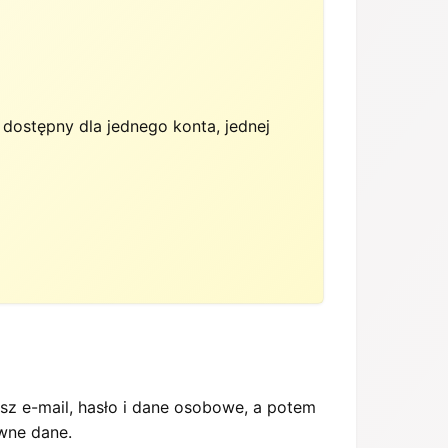
 dostępny dla jednego konta, jednej
z e-mail, hasło i dane osobowe, a potem
awne dane.