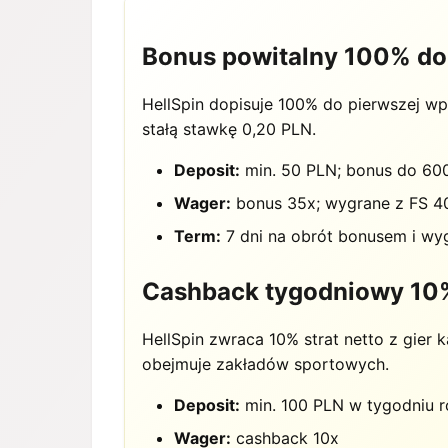
Bonus powitalny 100% do
HellSpin dopisuje 100% do pierwszej w
stałą stawkę 0,20 PLN.
Deposit:
min. 50 PLN; bonus do 60
Wager:
bonus 35x; wygrane z FS 4
Term:
7 dni na obrót bonusem i wy
Cashback tygodniowy 10
HellSpin zwraca 10% strat netto z gier 
obejmuje zakładów sportowych.
Deposit:
min. 100 PLN w tygodniu 
Wager:
cashback 10x