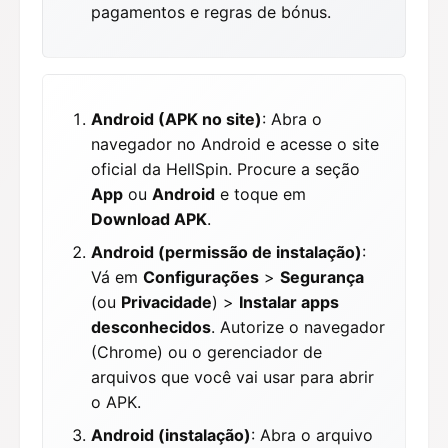
pagamentos e regras de bónus.
Android (APK no site)
: Abra o
navegador no Android e acesse o site
oficial da HellSpin. Procure a seção
App
ou
Android
e toque em
Download APK
.
Android (permissão de instalação)
:
Vá em
Configurações
>
Segurança
(ou
Privacidade
) >
Instalar apps
desconhecidos
. Autorize o navegador
(Chrome) ou o gerenciador de
arquivos que você vai usar para abrir
o APK.
Android (instalação)
: Abra o arquivo