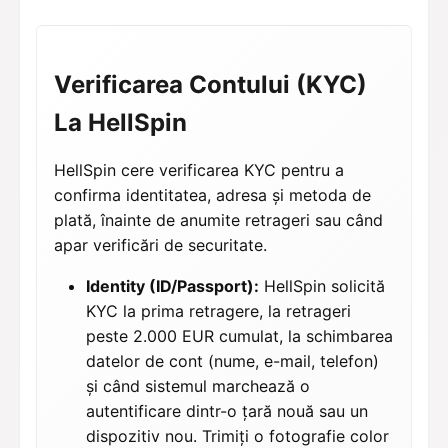
Verificarea Contului (KYC)
La HellSpin
HellSpin cere verificarea KYC pentru a
confirma identitatea, adresa și metoda de
plată, înainte de anumite retrageri sau când
apar verificări de securitate.
Identity (ID/Passport):
HellSpin solicită
KYC la prima retragere, la retrageri
peste 2.000 EUR cumulat, la schimbarea
datelor de cont (nume, e-mail, telefon)
și când sistemul marchează o
autentificare dintr-o țară nouă sau un
dispozitiv nou. Trimiți o fotografie color