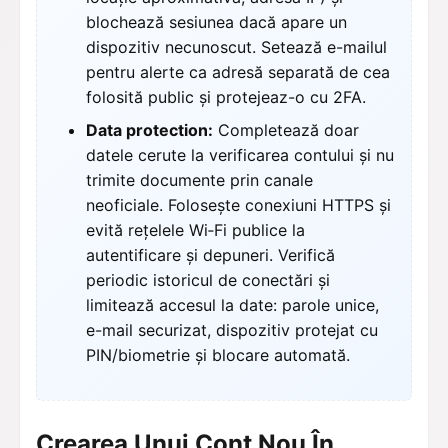
blochează sesiunea dacă apare un
dispozitiv necunoscut. Setează e-mailul
pentru alerte ca adresă separată de cea
folosită public și protejeaz-o cu 2FA.
Data protection:
Completează doar
datele cerute la verificarea contului și nu
trimite documente prin canale
neoficiale. Folosește conexiuni HTTPS și
evită rețelele Wi‑Fi publice la
autentificare și depuneri. Verifică
periodic istoricul de conectări și
limitează accesul la date: parole unice,
e-mail securizat, dispozitiv protejat cu
PIN/biometrie și blocare automată.
Crearea Unui Cont Nou În