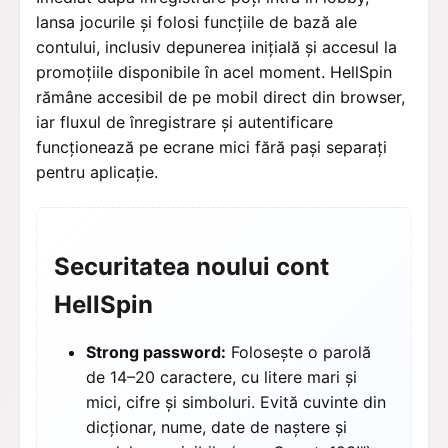
lansa jocurile și folosi funcțiile de bază ale
contului, inclusiv depunerea inițială și accesul la
promoțiile disponibile în acel moment. HellSpin
rămâne accesibil de pe mobil direct din browser,
iar fluxul de înregistrare și autentificare
funcționează pe ecrane mici fără pași separați
pentru aplicație.
Securitatea noului cont
HellSpin
Strong password:
Folosește o parolă
de 14–20 caractere, cu litere mari și
mici, cifre și simboluri. Evită cuvinte din
dicționar, nume, date de naștere și