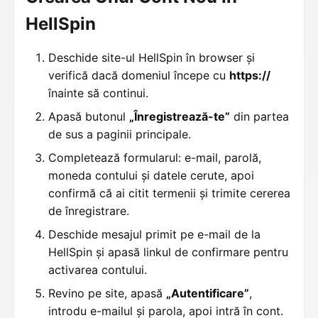
HellSpin
Deschide site-ul HellSpin în browser și
verifică dacă domeniul începe cu
https://
înainte să continui.
Apasă butonul
„Înregistrează-te”
din partea
de sus a paginii principale.
Completează formularul: e-mail, parolă,
moneda contului și datele cerute, apoi
confirmă că ai citit termenii și trimite cererea
de înregistrare.
Deschide mesajul primit pe e-mail de la
HellSpin și apasă linkul de confirmare pentru
activarea contului.
Revino pe site, apasă
„Autentificare”
,
introdu e-mailul și parola, apoi intră în cont.