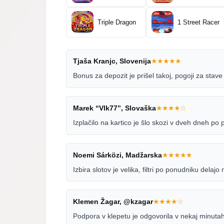
Triple Dragon
1 Street Racer
Tjaša Kranjc, Slovenija
★★★★★
Bonus za depozit je prišel takoj, pogoji za stave 
Marek “Vlk77”, Slovaška
★★★★☆
Izplačilo na kartico je šlo skozi v dveh dneh po 
Noemi Sárközi, Madžarska
★★★★★
Izbira slotov je velika, filtri po ponudniku dela
Klemen Žagar, @kzagar
★★★★☆
Podpora v klepetu je odgovorila v nekaj minutah 