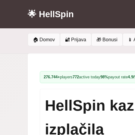
🌟 HellSpin
🏠 Domov
🔐 Prijava
🎁 Bonusi
📱 
276.744+
players
772
active today
98%
payout rate
4.9/
HellSpin kazi
izplačila