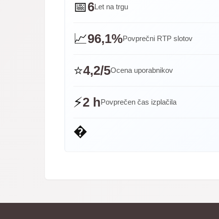
📅
6
Let na trgu
📈
96,1%
Povprečni RTP slotov
⭐
4,2/5
Ocena uporabnikov
⚡
2 h
Povprečen čas izplačila
�