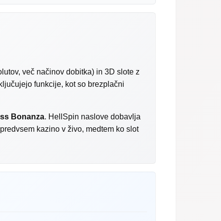
kolutov, več načinov dobitka) in 3D slote z
ključujejo funkcije, kot so brezplačni
ass Bonanza
. HellSpin naslove dobavlja
a predvsem kazino v živo, medtem ko slot