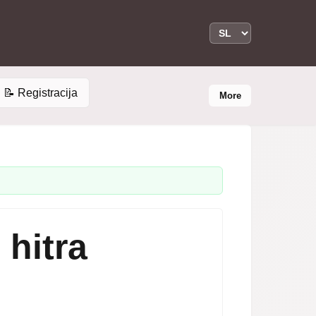
📝 Registracija
More
 hitra