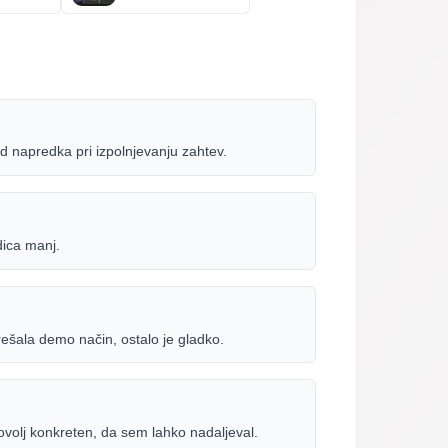
led napredka pri izpolnjevanju zahtev.
dica manj.
grešala demo način, ostalo je gladko.
dovolj konkreten, da sem lahko nadaljeval.