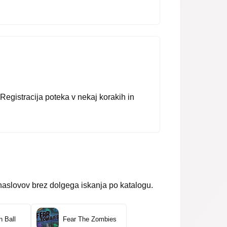
egistracija poteka v nekaj korakih in
naslovov brez dolgega iskanja po katalogu.
n Ball
Fear The Zombies