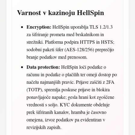
Varnost v kazinoju HellSpin
Encryption:
HellSpin uporablja TLS 1.2/1.3
za šifriranje prometa med brskalnikom in
strežniki. Platforma podpira HTTPS in HSTS;
sodobni paketi šifer (AES-128/256) preprečijo
branje podatkov med prenosom.
Data protection:
HellSpin loči podatke o
računu in podatke o plačilih ter omeji dostop po
načelu najmanjših pravic. Prijave zaščiti z 2FA
(TOTP), spremlja poskuse prijave in blokira
ponavljajoče napake; gesla hrani kot zgoščene
vrednosti s soljo. KYC dokumente obdeluje
prek šifriranih kanalov, hramba je časovno
omejena, izvoz podatkov pa evidentiran v
revizijskih zapisih.