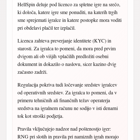
HellSpin deluje pod licenco za spletne igre na srečo,
ki določa, katere igre sme ponuditi, na katerih trgih
sme sprejemati igralce in katere postopke mora voditi
pri obdelavi plačil ter izplačil.
Licenca zahteva preverjanje identitete (KYC) in
starosti. Za igralca to pomeni, da mora pred prvim
dvigom ali ob višjih vplačilih predložiti osebni
dokument in dokazilo o naslovu, sicer kazino dvig
začasno zadrži.
Regulacija pokriva tudi ločevanje sredstev igralcev
od operativnih sredstev. Za igralca to pomeni, da v
primeru tehničnih ali finančnih težav operaterja
sredstva na igralnem računu ne sodijo v isti denarni
tok kot stroški podjetja.
Pravila vključujejo nadzor nad poštenostjo iger:
RNG pri slotih in pravila pri namiznih igrah morajo