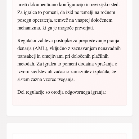
imeti dokumentirano konfiguracijo in revizijsko sled.
Za igralca to pomeni, da izid ne temelji na ročnem
posegu operaterja, temveč na vnaprej določenem
mehanizmu, ki ga je mogoče preverjati.
Regulator zahteva postopke za preprečevanje pranja
denarja (AML), vključno z zaznavanjem nenavadnih
transakcij in omejitvami pri določenih plačilnih
metodah. Za igralca to pomeni dodatna vprašanja o
izvoru sredstev ali začasno zamrznitev izplačila, če
sistem zazna vzorec tveganja.
Del regulacije so orodja odgovornega igranja: