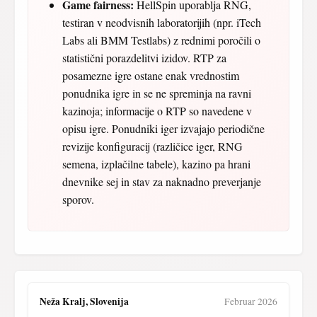
Game fairness:
HellSpin uporablja RNG,
testiran v neodvisnih laboratorijih (npr. iTech
Labs ali BMM Testlabs) z rednimi poročili o
statistični porazdelitvi izidov. RTP za
posamezne igre ostane enak vrednostim
ponudnika igre in se ne spreminja na ravni
kazinoja; informacije o RTP so navedene v
opisu igre. Ponudniki iger izvajajo periodične
revizije konfiguracij (različice iger, RNG
semena, izplačilne tabele), kazino pa hrani
dnevnike sej in stav za naknadno preverjanje
sporov.
Neža Kralj, Slovenija
Februar 2026