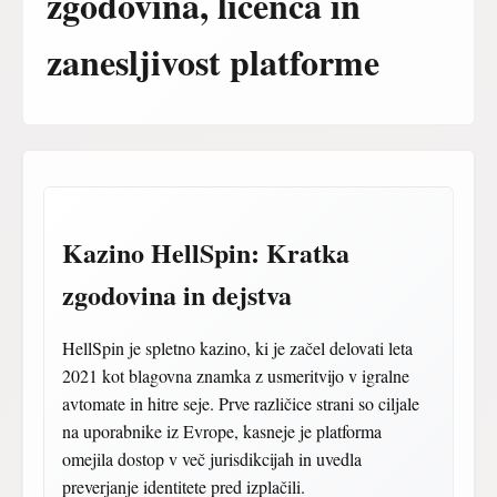
zgodovina, licenca in
zanesljivost platforme
Kazino HellSpin: Kratka
zgodovina in dejstva
HellSpin je spletno kazino, ki je začel delovati leta
2021 kot blagovna znamka z usmeritvijo v igralne
avtomate in hitre seje. Prve različice strani so ciljale
na uporabnike iz Evrope, kasneje je platforma
omejila dostop v več jurisdikcijah in uvedla
preverjanje identitete pred izplačili.