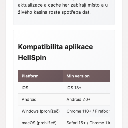
aktualizace a cache her zabírají místo a u
živého kasina roste spotřeba dat.
Kompatibilita aplikace
HellSpin
Platform
Min version
iOS
iOS 13+
Android
Android 7.0+
Windows (prohlížeč)
Chrome 110+ / Firefox 110+ / Ed
macOS (prohlížeč)
Safari 15+ / Chrome 110+