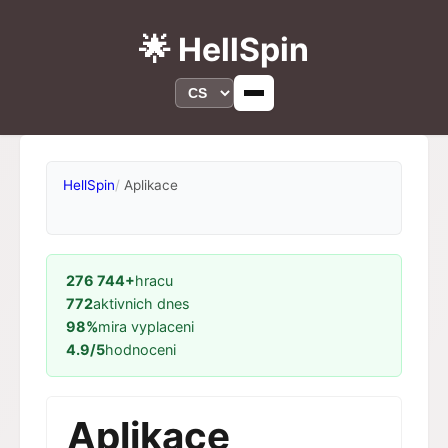
🌟 HellSpin
HellSpin
Aplikace
276 744+
hracu
772
aktivnich dnes
98%
mira vyplaceni
4.9/5
hodnoceni
Aplikace