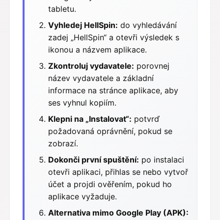
tabletu.
Vyhledej HellSpin:
do vyhledávání
zadej „HellSpin“ a otevři výsledek s
ikonou a názvem aplikace.
Zkontroluj vydavatele:
porovnej
název vydavatele a základní
informace na stránce aplikace, aby
ses vyhnul kopiím.
Klepni na „Instalovat“:
potvrď
požadovaná oprávnění, pokud se
zobrazí.
Dokonči první spuštění:
po instalaci
otevři aplikaci, přihlas se nebo vytvoř
účet a projdi ověřením, pokud ho
aplikace vyžaduje.
Alternativa mimo Google Play (APK):