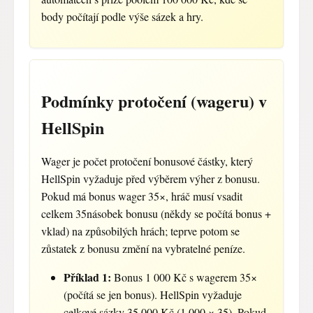
body počítají podle výše sázek a hry.
Podmínky protočení (wageru) v
HellSpin
Wager je počet protočení bonusové částky, který
HellSpin vyžaduje před výběrem výher z bonusu.
Pokud má bonus wager 35×, hráč musí vsadit
celkem 35násobek bonusu (někdy se počítá bonus +
vklad) na způsobilých hrách; teprve potom se
zůstatek z bonusu změní na vybratelné peníze.
Příklad 1:
Bonus 1 000 Kč s wagerem 35×
(počítá se jen bonus). HellSpin vyžaduje
celkové sázky 35 000 Kč (1 000 × 35). Pokud