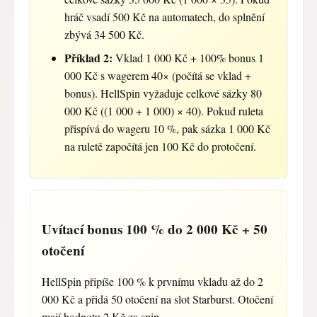
hráč vsadí 500 Kč na automatech, do splnění
zbývá 34 500 Kč.
Příklad 2:
Vklad 1 000 Kč + 100% bonus 1
000 Kč s wagerem 40× (počítá se vklad +
bonus). HellSpin vyžaduje celkové sázky 80
000 Kč ((1 000 + 1 000) × 40). Pokud ruleta
přispívá do wageru 10 %, pak sázka 1 000 Kč
na ruletě započítá jen 100 Kč do protočení.
Uvítací bonus 100 % do 2 000 Kč + 50
otočení
HellSpin připíše 100 % k prvnímu vkladu až do 2
000 Kč a přidá 50 otočení na slot Starburst. Otočení
mají hodnotu 2 Kč za spin.