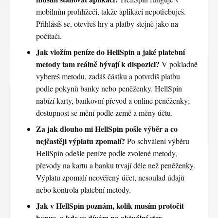
mobilním prohlížeči, takže aplikaci nepotřebuješ.
Přihlásíš se, otevřeš hry a platby stejně jako na
počítači.
Jak vložím peníze do HellSpin a jaké platební
metody tam reálně bývají k dispozici?
V pokladně
vybereš metodu, zadáš částku a potvrdíš platbu
podle pokynů banky nebo peněženky. HellSpin
nabízí karty, bankovní převod a online peněženky;
dostupnost se mění podle země a měny účtu.
Za jak dlouho mi HellSpin pošle výběr a co
nejčastěji výplatu zpomalí?
Po schválení výběru
HellSpin odešle peníze podle zvolené metody,
převody na kartu a banku trvají déle než peněženky.
Výplatu zpomalí neověřený účet, nesoulad údajů
nebo kontrola platební metody.
Jak v HellSpin poznám, kolik musím protočit
bonus, a kde se dívám na aktuální stav