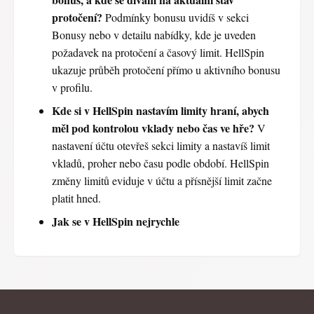
protočení?
Podmínky bonusu uvidíš v sekci
Bonusy nebo v detailu nabídky, kde je uveden
požadavek na protočení a časový limit. HellSpin
ukazuje průběh protočení přímo u aktivního bonusu
v profilu.
Kde si v HellSpin nastavím limity hraní, abych
měl pod kontrolou vklady nebo čas ve hře?
V
nastavení účtu otevřeš sekci limity a nastavíš limit
vkladů, proher nebo času podle období. HellSpin
změny limitů eviduje v účtu a přísnější limit začne
platit hned.
Jak se v HellSpin nejrychle