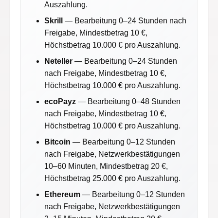
Auszahlung.
Skrill
— Bearbeitung 0–24 Stunden nach
Freigabe, Mindestbetrag 10 €,
Höchstbetrag 10.000 € pro Auszahlung.
Neteller
— Bearbeitung 0–24 Stunden
nach Freigabe, Mindestbetrag 10 €,
Höchstbetrag 10.000 € pro Auszahlung.
ecoPayz
— Bearbeitung 0–48 Stunden
nach Freigabe, Mindestbetrag 10 €,
Höchstbetrag 10.000 € pro Auszahlung.
Bitcoin
— Bearbeitung 0–12 Stunden
nach Freigabe, Netzwerkbestätigungen
10–60 Minuten, Mindestbetrag 20 €,
Höchstbetrag 25.000 € pro Auszahlung.
Ethereum
— Bearbeitung 0–12 Stunden
nach Freigabe, Netzwerkbestätigungen