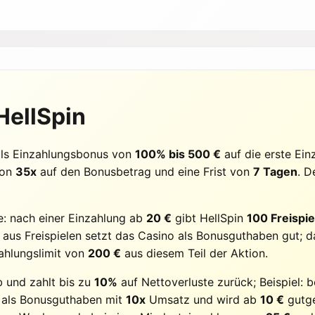
HellSpin
als Einzahlungsbonus von
100% bis 500 €
auf die erste Ein
von
35x
auf den Bonusbetrag und eine Frist von
7 Tagen
. D
: nach einer Einzahlung ab
20 €
gibt HellSpin
100 Freispie
e aus Freispielen setzt das Casino als Bonusguthaben gut; 
zahlungslimit von
200 €
aus diesem Teil der Aktion.
 und zahlt bis zu
10%
auf Nettoverluste zurück; Beispiel: 
 als Bonusguthaben mit
10x
Umsatz und wird ab
10 €
gutge