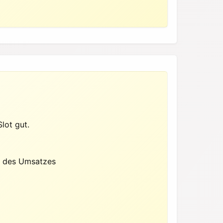
lot gut.
d des Umsatzes