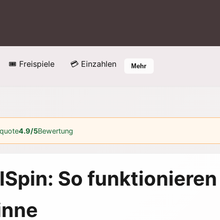
🎟️ Freispiele
💳 Einzahlen
Mehr
quote
4.9/5
Bewertung
llSpin: So funktionieren
inne