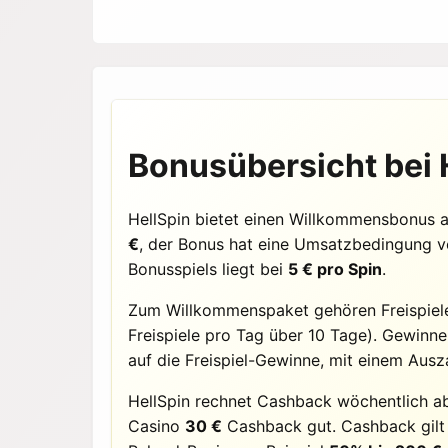
Bonusübersicht bei 
HellSpin bietet einen Willkommensbonus 
€
, der Bonus hat eine Umsatzbedingung 
Bonusspiels liegt bei
5 € pro Spin
.
Zum Willkommenspaket gehören Freispiele
Freispiele pro Tag über 10 Tage). Gewinn
auf die Freispiel-Gewinne, mit einem Aus
HellSpin rechnet Cashback wöchentlich ab
Casino
30 €
Cashback gut. Cashback gilt