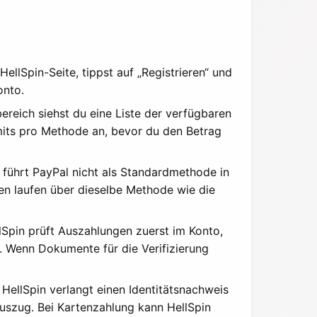
HellSpin-Seite, tippst auf „Registrieren“ und
onto.
reich siehst du eine Liste der verfügbaren
imits pro Methode an, bevor du den Betrag
 führt PayPal nicht als Standardmethode in
gen laufen über dieselbe Methode wie die
Spin prüft Auszahlungen zuerst im Konto,
. Wenn Dokumente für die Verifizierung
HellSpin verlangt einen Identitätsnachweis
uszug. Bei Kartenzahlung kann HellSpin