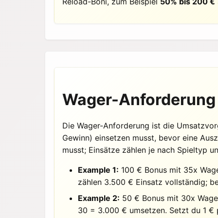
Reload-Boni, zum Beispiel
50% bis 200 €
Wager-Anforderung (
Die Wager-Anforderung ist die Umsatzvorg
Gewinn) einsetzen musst, bevor eine Ausz
musst; Einsätze zählen je nach Spieltyp unt
Example 1:
100 € Bonus mit 35x Wager
zählen 3.500 € Einsatz vollständig; 
Example 2:
50 € Bonus mit 30x Wager
30 = 3.000 € umsetzen. Setzt du 1 € 