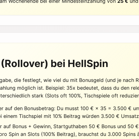
am Wochenende bei einer Mindesteinzahlung von
25 €
un
Rollover) bei HellSpin
abe, die festlegt, wie viel du mit Bonusgeld (und je nach
ahlung möglich ist. Beispiel: 35x bedeutet, dass du den r
erschiedlich stark (Slots oft 100%, Tischspiele oft reduzier
 auf den Bonusbetrag: Du musst 100 € × 35 = 3.500 € umse
bei einem Tischspiel mit 10% Beitrag würden 3.500 € Umsatz
 auf Bonus + Gewinn, Startguthaben 50 € Bonus und 50 € 
pro Spin an Slots (100% Beitrag), brauchst du 3.000 Spins