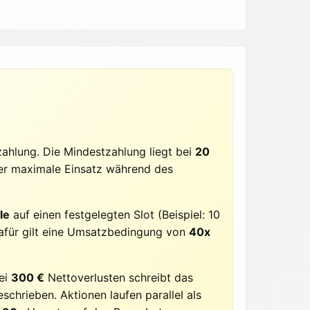
zahlung. Die Mindestzahlung liegt bei
20
er maximale Einsatz während des
le
auf einen festgelegten Slot (Beispiel: 10
dafür gilt eine Umsatzbedingung von
40x
bei
300 €
Nettoverlusten schreibt das
schrieben. Aktionen laufen parallel als