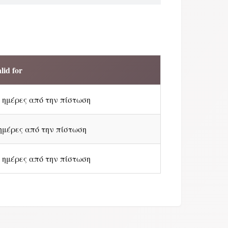
lid for
 ημέρες από την πίστωση
ημέρες από την πίστωση
 ημέρες από την πίστωση