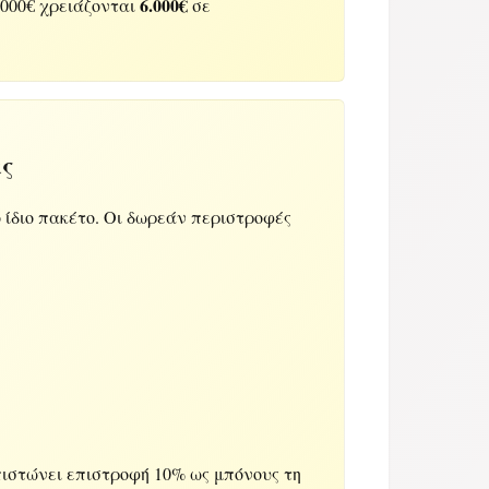
6.000€
.000€ χρειάζονται
σε
ές
ο ίδιο πακέτο. Οι δωρεάν περιστροφές
πιστώνει επιστροφή 10% ως μπόνους τη