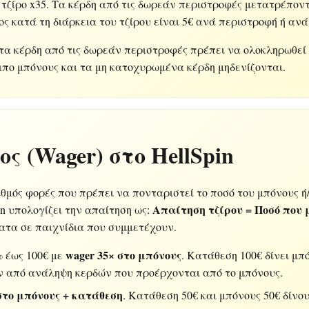
τζίρο x35. Τα κέρδη από τις δωρεάν περιστροφές μετατρέποντα
ς κατά τη διάρκεια του τζίρου είναι 5€ ανά περιστροφή ή ανά
 τα κέρδη από τις δωρεάν περιστροφές πρέπει να ολοκληρωθεί
οιπο μπόνους και τα μη κατοχυρωμένα κέρδη μηδενίζονται.
 (Wager) στο HellSpin
ιθμός φορές που πρέπει να πονταριστεί το ποσό του μπόνους ή
Απαίτηση τζίρου = Ποσό που
n υπολογίζει την απαίτηση ως:
ατα σε παιχνίδια που συμμετέχουν.
wager 35× στο μπόνους
 έως 100€ με
. Κατάθεση 100€ δίνει μπό
 από ανάληψη κερδών που προέρχονται από το μπόνους.
στο μπόνους + κατάθεση
. Κατάθεση 50€ και μπόνους 50€ δίνο