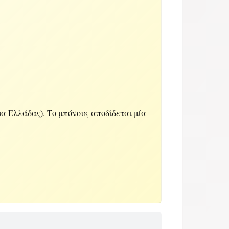
ρα Ελλάδας). Το μπόνους αποδίδεται μία