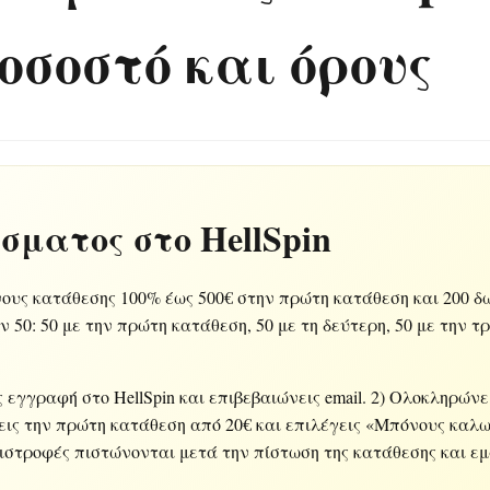
οσοστό και όρους
ματος στο HellSpin
όνους κατάθεσης 100% έως 500€ στην πρώτη κατάθεση και 200 
50: 50 με την πρώτη κατάθεση, 50 με τη δεύτερη, 50 με την τρ
 εγγραφή στο HellSpin και επιβεβαιώνεις email. 2) Ολοκληρώνε
νεις την πρώτη κατάθεση από 20€ και επιλέγεις «Μπόνους καλω
ιστροφές πιστώνονται μετά την πίστωση της κατάθεσης και ε