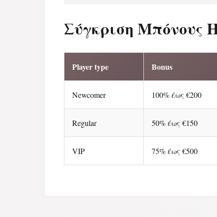
Σύγκριση Μπόνους H
Player type
Bonus
Newcomer
100% έως €200
Regular
50% έως €150
VIP
75% έως €500