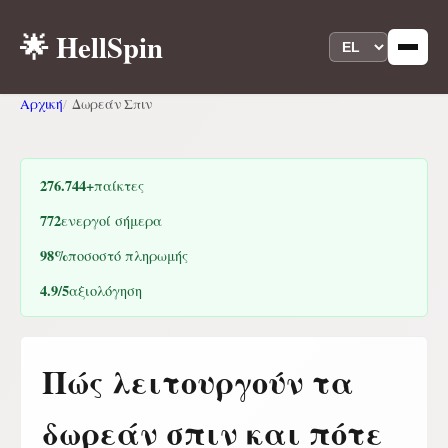
🌟 HellSpin
Αρχική
Δωρεάν Σπιν
276.744+
παίκτες
772
ενεργοί σήμερα
98%
ποσοστό πληρωμής
4.9/5
αξιολόγηση
Πώς λειτουργούν τα
δωρεάν σπιν και πότε