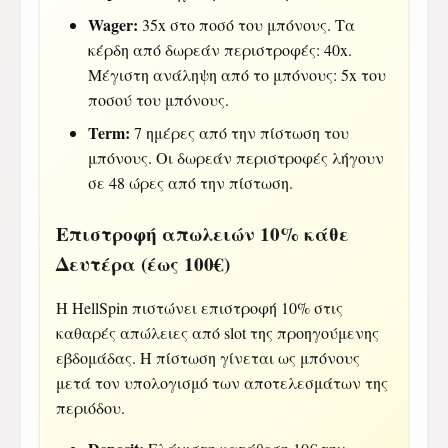
Wager:
35x στο ποσό του μπόνους. Τα
κέρδη από δωρεάν περιστροφές: 40x.
Μέγιστη ανάληψη από το μπόνους: 5x του
ποσού του μπόνους.
Term:
7 ημέρες από την πίστωση του
μπόνους. Οι δωρεάν περιστροφές λήγουν
σε 48 ώρες από την πίστωση.
Επιστροφή απωλειών 10% κάθε
Δευτέρα (έως 100€)
Η HellSpin πιστώνει επιστροφή 10% στις
καθαρές απώλειες από slot της προηγούμενης
εβδομάδας. Η πίστωση γίνεται ως μπόνους
μετά τον υπολογισμό των αποτελεσμάτων της
περιόδου.