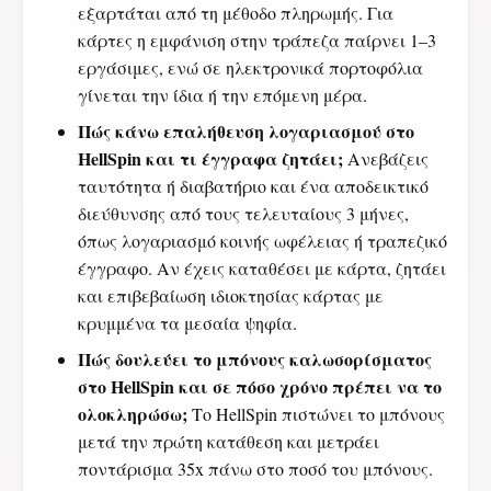
εξαρτάται από τη μέθοδο πληρωμής. Για
κάρτες η εμφάνιση στην τράπεζα παίρνει 1–3
εργάσιμες, ενώ σε ηλεκτρονικά πορτοφόλια
γίνεται την ίδια ή την επόμενη μέρα.
Πώς κάνω επαλήθευση λογαριασμού στο
HellSpin και τι έγγραφα ζητάει;
Ανεβάζεις
ταυτότητα ή διαβατήριο και ένα αποδεικτικό
διεύθυνσης από τους τελευταίους 3 μήνες,
όπως λογαριασμό κοινής ωφέλειας ή τραπεζικό
έγγραφο. Αν έχεις καταθέσει με κάρτα, ζητάει
και επιβεβαίωση ιδιοκτησίας κάρτας με
κρυμμένα τα μεσαία ψηφία.
Πώς δουλεύει το μπόνους καλωσορίσματος
στο HellSpin και σε πόσο χρόνο πρέπει να το
ολοκληρώσω;
Το HellSpin πιστώνει το μπόνους
μετά την πρώτη κατάθεση και μετράει
ποντάρισμα 35x πάνω στο ποσό του μπόνους.