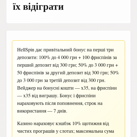
їх відіграти
HellSpin дає привітальний бонус на перші три
депозити: 100% до 4 000 грн + 100 фриспінів за
перший депозит від 300 грн; 50% до 3 000 грн +
50 фриспінів за другий депозит від 300 грн; 50%
до 3 000 грн за третій депозит від 300 грн.
Вейджер на бонусні кошти — x35, на фриспіни
— x35 від виграшу. Бонус і фриспіни
нараховують після поповнення, строк на
використання — 7 днів.
Казино нараховує кэшбэк 10% щотижня від
чистих програшів у слотах; максимальна сума