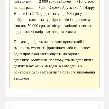
повернення — 2 000 грн, вейджер — x10, строк
на відіграш — 3 дні. Окремо йдуть акції: «Happy
Hours» із +25% до депозиту від 400 грн у
вибрані години та турніри слотів із призовим
фондом 50 000 грн, де місце в таблиці залежить
від кількості набраних очок за ставки.
Промокоди діють на частину пропозицій і
змінюють умови за фриспінами або кэшбеком;
один промокод застосовують до одного
депозиту. Бонуси не нараховують на депозити з
деяких платіжних методів, а виведення з
бонусом відкривається після повного виконання
вейджера.