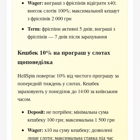
Wager:
виграші з фріспінів відіграти x40;
внесок слотів 100%; максимальний кешаут
з фріспінів 2 000 грн
Term:
фріспіни активні 5 днів; виграші з
фріспінів — 7 днів після зарахування
Кешбек 10% на програш у слотах
щопонеділка
HellSpin повертає 10% від чистого програшу за
попередній тиждень у слотах. Кешбек
зараховують у понеділок до 14:00 за київським
часом.
Deposit:
не потрібен; мінімальна сума
кешбеку 100 грн; максимальна 1 500 грн
Wager:
x10 на суму кешбеку; дозволені
лише слоти; максимальна ставка під час