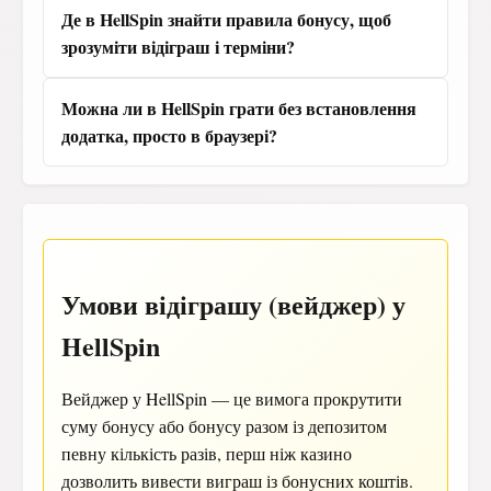
Де в HellSpin знайти правила бонусу, щоб
зрозуміти відіграш і терміни?
Можна ли в HellSpin грати без встановлення
додатка, просто в браузері?
Умови відіграшу (вейджер) у
HellSpin
Вейджер у HellSpin — це вимога прокрутити
суму бонусу або бонусу разом із депозитом
певну кількість разів, перш ніж казино
дозволить вивести виграш із бонусних коштів.