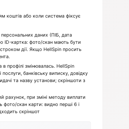
ям коштів або коли система фіксує
 персональних даних (ПІБ, дата
або ID-картка: фото/скан мають бути
строком дії. Якщо HellSpin просить
ента.
 профілі змінювалась. HellSpin
 послуги, банківську виписку, довідку
идачі та назву установи; скріншоти з
ий рахунок, при зміні методу виплати
ь фото/скан карти: видно перші 6 і
ідходить скріншот