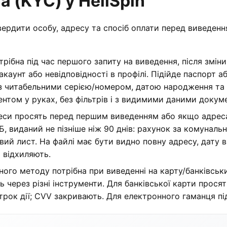
а (KYC) у HellSpin
вердити особу, адресу та спосіб оплати перед виведенн
рібна під час першого запиту на виведення, після зміни
акаунт або невідповідності в профілі. Підійде паспорт 
 з читабельними серією/номером, датою народження та 
ентом у руках, без фільтрів і з видимими даними докум
си просять перед першим виведенням або якщо адреса в
 виданий не пізніше ніж 90 днів: рахунок за комунальні
ий лист. На файлі має бути видно повну адресу, дату в
 відхиляють.
ого методу потрібна при виведенні на карту/банківськ
 через різні інструменти. Для банківської карти просят
 строк дії; CVV закривають. Для електронного гаманця п