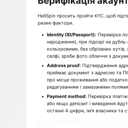
Верифікація акаунт
HellSpin просить пройти KYC, щоб підт
ризик-фактори.
Identity (ID/Passport):
Перевірка пот
народження), при підозрі на дубль-
кольоровими, без обрізаних кутів,
селфі, зроби фото обличчя з докум
Address proof:
Підтвердження адре
приймає документ з адресою та ПІБ,
про місце проживання або податков
редагуванням і замазаними полями
Payment method:
Перевірка платіжн
або якщо депозит і виведення йдуть
останні 4 цифри, ім’я власника та