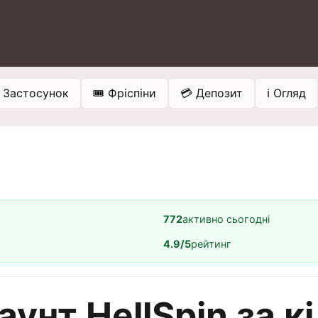
 Застосунок
🎟️ Фріспіни
💳 Депозит
ℹ️ Огляд
772
активно сьогодні
4.9/5
рейтинг
аунт HellSpin за к