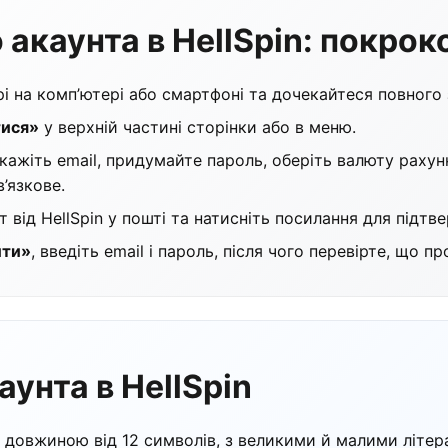
 акаунта в HellSpin: покрок
ері на комп’ютері або смартфоні та дочекайтеся повного
тися»
у верхній частині сторінки або в меню.
кажіть email, придумайте пароль, оберіть валюту рахунк
’язкове.
т від HellSpin у пошті та натисніть посилання для підтв
йти»
, введіть email і пароль, після чого перевірте, що п
аунта в HellSpin
довжиною від 12 символів, з великими й малими літер