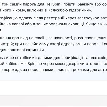
 той самий пароль для HellSpin і пошти, банкінгу або 
й його нікому, включно зі «службою підтримки».
фікацію одразу після реєстрації через застосунок-авт
йн: на папері або в зашифрованому сховищі. Якщо змін
.
ення про вхід на email і, за наявності, push-сповіщення
ристрій; при незнайомому вході одразу зміни пароль і с
для поштової скриньки.
 лише потрібними даними для верифікації та платежів,
й кабінет HellSpin, не через месенджери чи сторонні с
е переходь за посиланнями з листів і реклами для авт