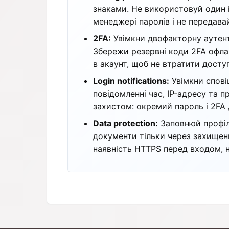
знаками. Не використовуй один і
менеджері паролів і не передава
2FA:
Увімкни двофакторну аутенти
Збережи резервні коди 2FA офла
в акаунт, щоб не втратити доступ
Login notifications:
Увімкни сповіщ
повідомленні час, IP-адресу та п
захистом: окремий пароль і 2FA 
Data protection:
Заповнюй профіль
документи тільки через захищени
наявність HTTPS перед входом, н