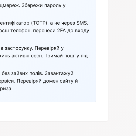
соцмереж. Збережи пароль у
ентифікатор (TOTP), а не через SMS.
юєш телефон, перенеси 2FA до входу
 в застосунку. Перевіряй у
кинь активні сесії. Тримай пошту під
 без зайвих полів. Завантажуй
ервіси. Перевіряй домен сайту й
ориза