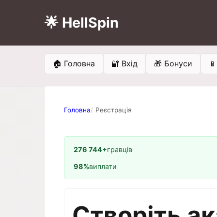
🌟 HellSpin
🏠 Головна
🔐 Вхід
🎁 Бонуси

Головна
Реєстрація
276 744+
гравців
98%
виплати
Створіть ак