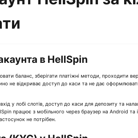
ати
акаунта в HellSpin
нювати баланс, зберігати платіжні методи, проходити ве
азино не відкриває доступ до каси та не дає оформлюват
вхід у лобі слотів, доступ до каси для депозиту та нал
lSpin працює з мобільного через браузер на Android та i
астосунок не потрібен.