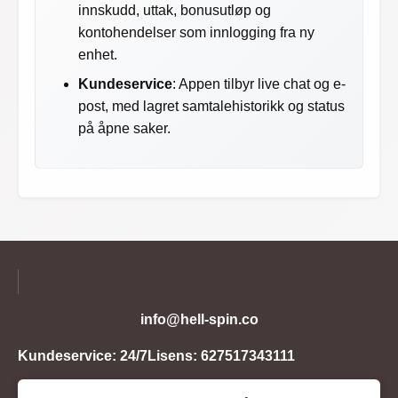
innskudd, uttak, bonusutløp og
kontohendelser som innlogging fra ny
enhet.
Kundeservice
: Appen tilbyr live chat og e-
post, med lagret samtalehistorikk og status
på åpne saker.
info@hell-spin.co
Kundeservice: 24/7
Lisens: 627517343111
Spill ansvarlig og sett grenser for deg selv.