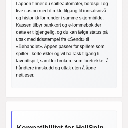
I appen finner du spilleautomater, bordspill og
live casino med direkte tilgang til innsatsnivå
og historikk for runder i samme skjermbilde.
Kassen tilbyr bankkort og e-lommebok der
dette er tilgjengelig, og du kan følge status på
uttak med tidsstempel fra «Sendt» til
«Behandlet». Appen passer for spillere som
spiller i korte økter og vil ha rask tilgang til
favorittspill, samt for brukere som foretrekker å
håndtere innskudd og uttak uten å åpne
nettleser.
Kompatibilitet for HellSpin-