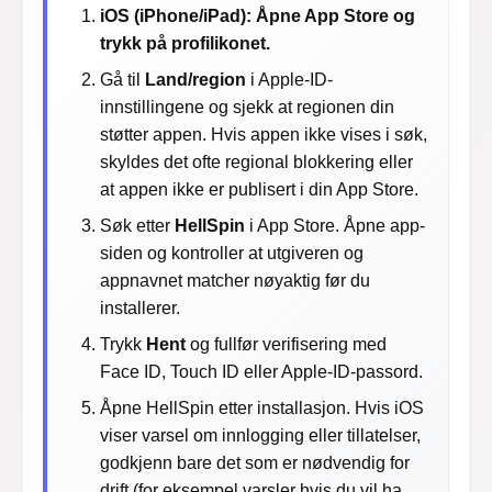
iOS (iPhone/iPad): Åpne App Store og
trykk på profilikonet.
Gå til
Land/region
i Apple-ID-
innstillingene og sjekk at regionen din
støtter appen. Hvis appen ikke vises i søk,
skyldes det ofte regional blokkering eller
at appen ikke er publisert i din App Store.
Søk etter
HellSpin
i App Store. Åpne app-
siden og kontroller at utgiveren og
appnavnet matcher nøyaktig før du
installerer.
Trykk
Hent
og fullfør verifisering med
Face ID, Touch ID eller Apple-ID-passord.
Åpne HellSpin etter installasjon. Hvis iOS
viser varsel om innlogging eller tillatelser,
godkjenn bare det som er nødvendig for
drift (for eksempel varsler hvis du vil ha