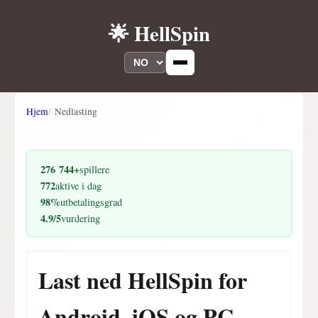
🌟 HellSpin
Hjem
Nedlasting
276 744+
spillere
772
aktive i dag
98%
utbetalingsgrad
4.9/5
vurdering
Last ned HellSpin for
Android, iOS og PC-