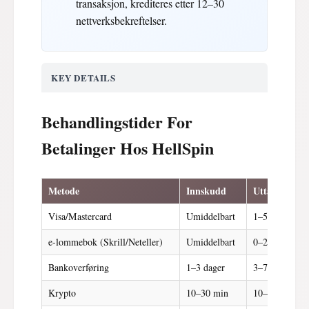
transaksjon, krediteres etter 12–30
nettverksbekreftelser.
KEY DETAILS
Behandlingstider For
Betalinger Hos HellSpin
Metode
Innskudd
Uttak
Visa/Mastercard
Umiddelbart
1–5 dager
e-lommebok (Skrill/Neteller)
Umiddelbart
0–24 timer
Bankoverføring
1–3 dager
3–7 dager
Krypto
10–30 min
10–30 min