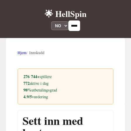
🌟 HellSpin
Hjem
Innskudd
276 744+
spillere
772
aktive i dag
98%
utbetalingsgrad
4.9/5
vurdering
Sett inn med