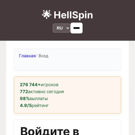
🌟 HellSpin
Главная
Вход
276 744+
игроков
772
активно сегодня
98%
выплаты
4.9/5
рейтинг
Войдите в