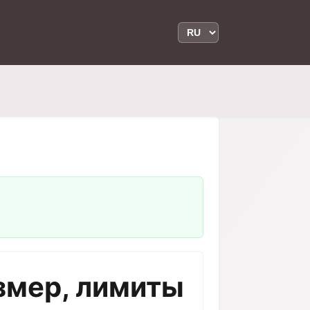
азмер, лимиты