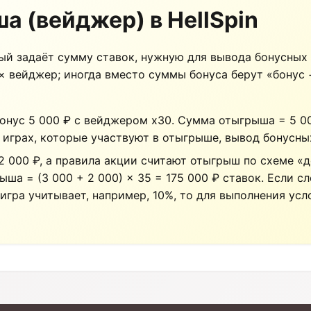
а (вейджер) в HellSpin
й задаёт сумму ставок, нужную для вывода бонусных 
 вейджер; иногда вместо суммы бонуса берут «бонус +
бонус 5 000 ₽ с вейджером x30. Сумма отыгрыша = 5 00
в играх, которые участвуют в отыгрыше, вывод бонусны
 2 000 ₽, а правила акции считают отыгрыш по схеме «д
ыша = (3 000 + 2 000) × 35 = 175 000 ₽ ставок. Если сл
 игра учитывает, например, 10%, то для выполнения усл