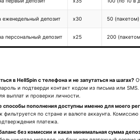
на первый депозит
x35
100 (по 10 в 
а еженедельный депозит
x30
50 (пакетом)
на персональный депозит
x25
200 (пакетом
ься в HellSpin с телефона и не запутаться на шагах?
От
пароль и подтверди контакт кодом из письма или SMS. 
ля выплат и проверки личности.
кие способы пополнения доступны именно для моего ре
 фильтруется по стране и валюте аккаунта. Комиссию 
одтверждения платежа.
 баланс без комиссии и какая минимальная сумма депо
большинство методов, но банк или платежный сервис и