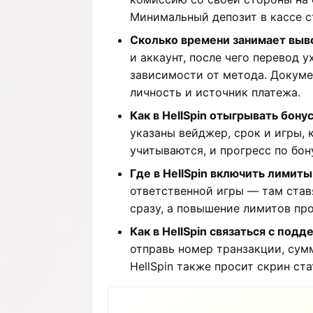
Минимальный депозит в кассе ст
Сколько времени занимает выво
и аккаунт, после чего перевод 
зависимости от метода. Докуме
личность и источник платежа.
Как в HellSpin отыгрывать бонус
указаны вейджер, срок и игры, 
учитываются, и прогресс по бон
Где в HellSpin включить лимиты
ответственной игры — там став
сразу, а повышение лимитов пр
Как в HellSpin связаться с под
отправь номер транзакции, сум
HellSpin также просит скрин ст