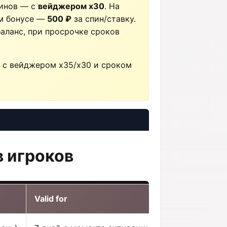
пинов — с
вейджером x30
. На
ом бонусе —
500 ₽
за спин/ставку.
аланс, при просрочке сроков
в с вейджером x35/x30 и сроком
в игроков
Valid for