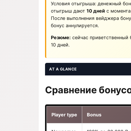
Условия отыгрыша: денежный бо
отыгрыш дают
10 дней
с момента
После выполнения вейджера бону
бонус аннулируется.
Резюме:
сейчас приветственный б
10 дней.
AT A GLANCE
Сравнение бонусо
Player type
Bonus