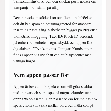
transaktionshistorik, och den skickar push-notiser om
kampanjer och status på uttag.
Betalningsdelen stöder kort och flera e-plånböcker,
och du kan spara en betalningsmetod för snabbare
insättning nästa gång. Säkerheten bygger på PIN eller
biometrisk inloggning (Face ID/Touch ID beroende
på enhet) och enhetens egna skydd, och appen låter
dig aktivera 2FA i kontoinställningar. Kundsupport
finns i appen via livechatt och ett hjälpscenter med
vanliga frågor.
Vem appen passar för
Appen är bekväm för spelare som vill göra snabba
insättningar och starta spel på några sekunder utan att
öppna webbläsaren. Den passar också för live casino-
spelare som vill växla mellan bord och hålla koll på