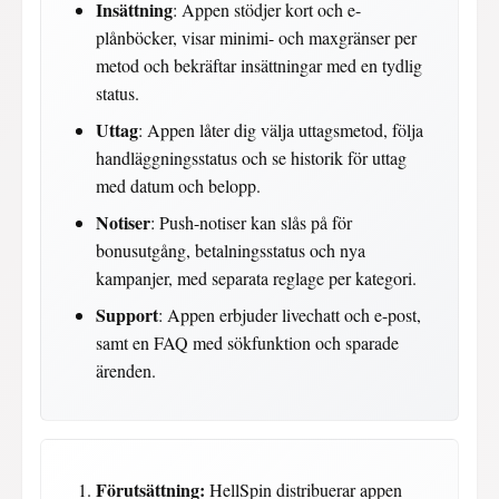
Insättning
: Appen stödjer kort och e-
plånböcker, visar minimi- och maxgränser per
metod och bekräftar insättningar med en tydlig
status.
Uttag
: Appen låter dig välja uttagsmetod, följa
handläggningsstatus och se historik för uttag
med datum och belopp.
Notiser
: Push-notiser kan slås på för
bonusutgång, betalningsstatus och nya
kampanjer, med separata reglage per kategori.
Support
: Appen erbjuder livechatt och e-post,
samt en FAQ med sökfunktion och sparade
ärenden.
Förutsättning:
HellSpin distribuerar appen