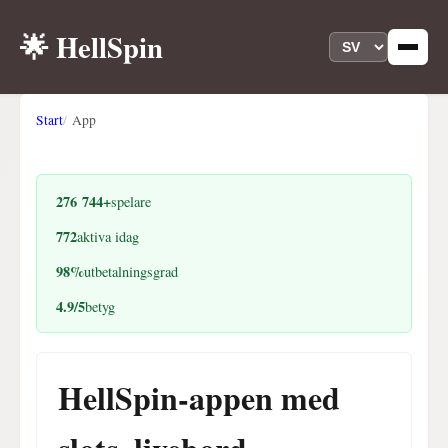
🌟 HellSpin
Start
App
276 744+
spelare
772
aktiva idag
98%
utbetalningsgrad
4.9/5
betyg
HellSpin-appen med