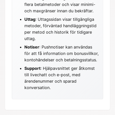
flera betalmetoder och visar minimi-
och maxgränser innan du bekräftar.
Uttag
: Uttagssidan visar tillgängliga
metoder, förväntad handläggningstid
per metod och historik för tidigare
uttag.
Notiser
: Pushnotiser kan användas
för att få information om bonusvillkor,
kontohändelser och betalningsstatus.
Support
: Hjälpavsnittet ger åtkomst
till livechatt och e-post, med
ärendenummer och sparad
konversation.