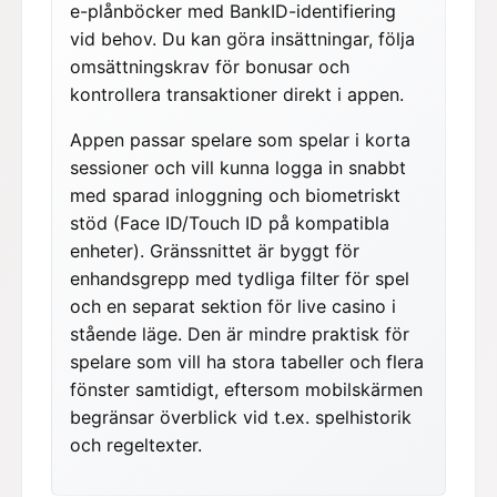
e-plånböcker med BankID-identifiering
vid behov. Du kan göra insättningar, följa
omsättningskrav för bonusar och
kontrollera transaktioner direkt i appen.
Appen passar spelare som spelar i korta
sessioner och vill kunna logga in snabbt
med sparad inloggning och biometriskt
stöd (Face ID/Touch ID på kompatibla
enheter). Gränssnittet är byggt för
enhandsgrepp med tydliga filter för spel
och en separat sektion för live casino i
stående läge. Den är mindre praktisk för
spelare som vill ha stora tabeller och flera
fönster samtidigt, eftersom mobilskärmen
begränsar överblick vid t.ex. spelhistorik
och regeltexter.