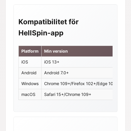
Kompatibilitet för
HellSpin-app
Platform
Min version
App
iOS
iOS 13+
~9
Android
Android 7.0+
~7
Windows
Chrome 109+/Firefox 102+/Edge 109+
—
macOS
Safari 15+/Chrome 109+
—