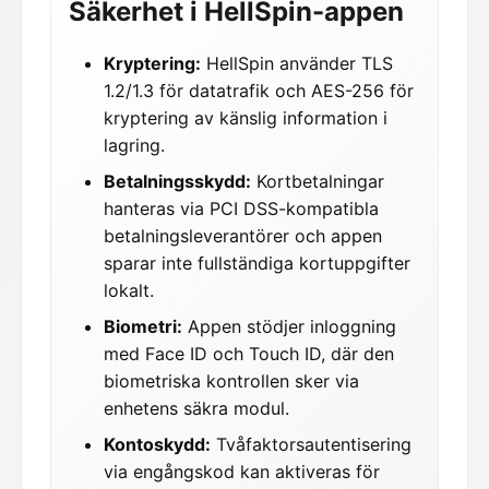
Säkerhet i HellSpin-appen
Kryptering:
HellSpin använder TLS
1.2/1.3 för datatrafik och AES-256 för
kryptering av känslig information i
lagring.
Betalningsskydd:
Kortbetalningar
hanteras via PCI DSS-kompatibla
betalningsleverantörer och appen
sparar inte fullständiga kortuppgifter
lokalt.
Biometri:
Appen stödjer inloggning
med Face ID och Touch ID, där den
biometriska kontrollen sker via
enhetens säkra modul.
Kontoskydd:
Tvåfaktorsautentisering
via engångskod kan aktiveras för