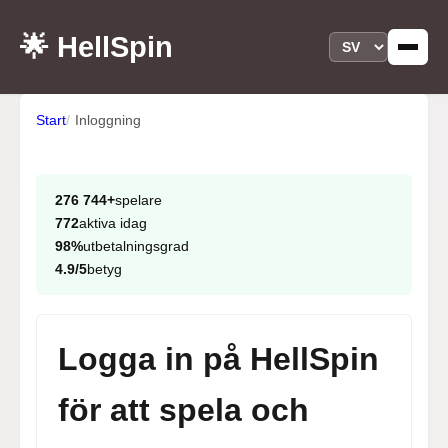
🌟 HellSpin
Start
Inloggning
276 744+
spelare
772
aktiva idag
98%
utbetalningsgrad
4.9/5
betyg
Logga in på HellSpin
för att spela och