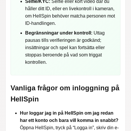
Selfie/KYC:
Selfie eller kort video där du
håller ditt ID, eller en livekontroll i kameran,
om HellSpin behöver matcha personen mot
ID-handlingen.
Begränsningar under kontroll:
Uttag
pausas tills verifieringen är godkänd;
insättningar och spel kan fortsätta eller
stoppas beroende på vad som triggat
kontrollen.
Vanliga frågor om inloggning på
HellSpin
Hur loggar jag in på HellSpin om jag redan
har ett konto och bara vill komma in snabbt?
Öppna HellSpin, tryck på “Logga in”, skriv din e-