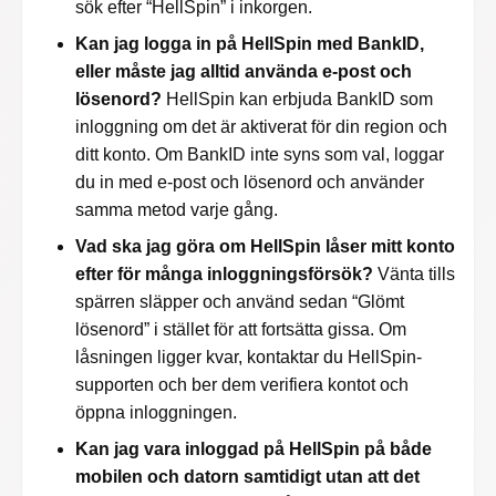
sök efter “HellSpin” i inkorgen.
Kan jag logga in på HellSpin med BankID,
eller måste jag alltid använda e-post och
lösenord?
HellSpin kan erbjuda BankID som
inloggning om det är aktiverat för din region och
ditt konto. Om BankID inte syns som val, loggar
du in med e-post och lösenord och använder
samma metod varje gång.
Vad ska jag göra om HellSpin låser mitt konto
efter för många inloggningsförsök?
Vänta tills
spärren släpper och använd sedan “Glömt
lösenord” i stället för att fortsätta gissa. Om
låsningen ligger kvar, kontaktar du HellSpin-
supporten och ber dem verifiera kontot och
öppna inloggningen.
Kan jag vara inloggad på HellSpin på både
mobilen och datorn samtidigt utan att det