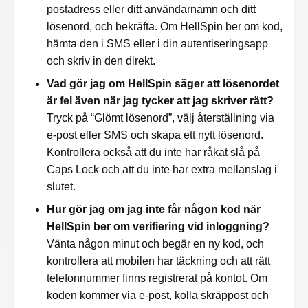
postadress eller ditt användarnamn och ditt
lösenord, och bekräfta. Om HellSpin ber om kod,
hämta den i SMS eller i din autentiseringsapp
och skriv in den direkt.
Vad gör jag om HellSpin säger att lösenordet
är fel även när jag tycker att jag skriver rätt?
Tryck på “Glömt lösenord”, välj återställning via
e-post eller SMS och skapa ett nytt lösenord.
Kontrollera också att du inte har råkat slå på
Caps Lock och att du inte har extra mellanslag i
slutet.
Hur gör jag om jag inte får någon kod när
HellSpin ber om verifiering vid inloggning?
Vänta någon minut och begär en ny kod, och
kontrollera att mobilen har täckning och att rätt
telefonnummer finns registrerat på kontot. Om
koden kommer via e-post, kolla skräppost och